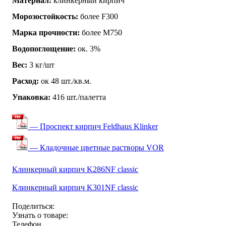
Материал:
клинкерный кирпич
Морозостойкость:
более F300
Марка прочности:
более М750
Водопоглощение:
ок. 3%
Вес:
3 кг/шт
Расход:
ок 48 шт./кв.м.
Упаковка:
416 шт./палетта
— Проспект кирпич Feldhaus Klinker
— Кладочные цветные растворы VOR
Клинкерный кирпич K286NF classic
Клинкерный кирпич K301NF classic
Поделиться:
Узнать о товаре:
Телефон