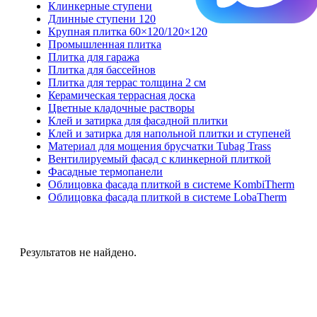
Клинкерные ступени
Длинные ступени 120
Крупная плитка 60×120/120×120
Промышленная плитка
Плитка для гаража
Плитка для бассейнов
Плитка для террас толщина 2 см
Керамическая террасная доска
Цветные кладочные растворы
Клей и затирка для фасадной плитки
Клей и затирка для напольной плитки и ступеней
Материал для мощения брусчатки Tubag Trass
Вентилируемый фасад с клинкерной плиткой
Фасадные термопанели
Облицовка фасада плиткой в системе KombiTherm
Облицовка фасада плиткой в системе LobaTherm
Результатов не найдено.