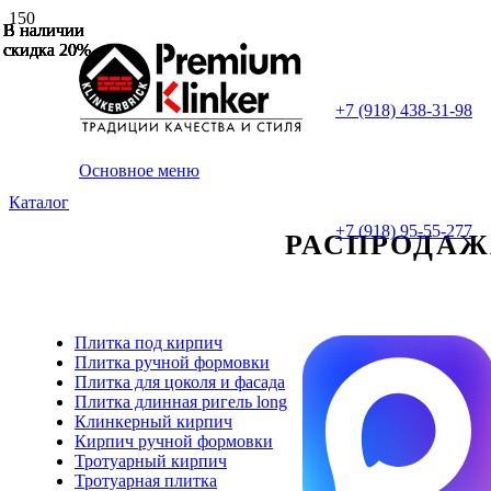
В наличии
В наличии
В наличии
В наличии
В наличии
В наличии
В наличии
скидка 20%
скидка 20%
скидка 20%
скидка 20%
скидка 20%
скидка 20%
скидка 20%
+7 (918) 438-31-98
Основное меню
Каталог
+7 (918) 95-55-277
РАСПРОДАЖА 
Плитка под кирпич
Плитка ручной формовки
Плитка для цоколя и фасада
Плитка длинная ригель long
Клинкерный кирпич
Кирпич ручной формовки
Тротуарный кирпич
Тротуарная плитка