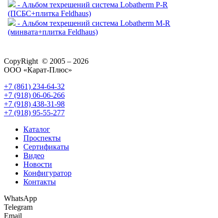
- Альбом техрешений система Lobatherm P-R
(ПСБС+плитка Feldhaus)
- Альбом техрешений система Lobatherm M-R
(минвата+плитка Feldhaus)
CopyRight © 2005 – 2026
ООО «Карат-Плюс»
+7 (861) 234-64-32
+7 (918) 06-06-266
+7 (918) 438-31-98
+7 (918) 95-55-277
Каталог
Проспекты
Сертификаты
Видео
Новости
Конфигуратор
Контакты
WhatsApp
Telegram
Email