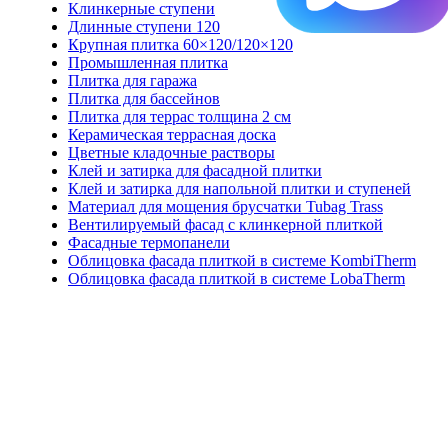
Клинкерные ступени
Длинные ступени 120
Крупная плитка 60×120/120×120
Промышленная плитка
Плитка для гаража
Плитка для бассейнов
Плитка для террас толщина 2 см
Керамическая террасная доска
Цветные кладочные растворы
Клей и затирка для фасадной плитки
Клей и затирка для напольной плитки и ступеней
Материал для мощения брусчатки Tubag Trass
Вентилируемый фасад с клинкерной плиткой
Фасадные термопанели
Облицовка фасада плиткой в системе KombiTherm
Облицовка фасада плиткой в системе LobaTherm