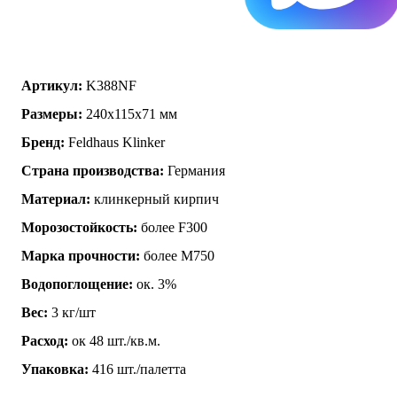
Артикул:
K388NF
Размеры:
240х115х71 мм
Бренд:
Feldhaus Klinker
Страна производства:
Германия
Материал:
клинкерный кирпич
Морозостойкость:
более F300
Марка прочности:
более М750
Водопоглощение:
ок. 3%
Вес:
3 кг/шт
Расход:
ок 48 шт./кв.м.
Упаковка:
416 шт./палетта