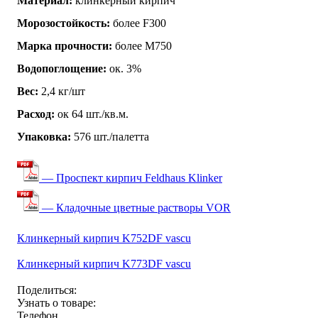
Материал:
клинкерный кирпич
Морозостойкость:
более F300
Марка прочности:
более М750
Водопоглощение:
ок. 3%
Вес:
2,4 кг/шт
Расход:
ок 64 шт./кв.м.
Упаковка:
576 шт./палетта
— Проспект кирпич Feldhaus Klinker
— Кладочные цветные растворы VOR
Клинкерный кирпич K752DF vascu
Клинкерный кирпич K773DF vascu
Поделиться:
Узнать о товаре:
Телефон