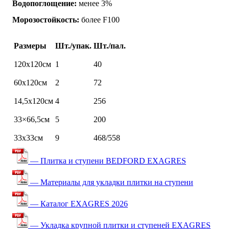
Водопоглощение:
менее 3%
Морозостойкость:
более F100
Размеры
Шт./упак.
Шт./пал.
120х120см
1
40
60х120см
2
72
14,5х120см
4
256
33×66,5см
5
200
33х33см
9
468/558
— Плитка и ступени BEDFORD EXAGRES
— Материалы для укладки плитки на ступени
— Каталог EXAGRES 2026
— Укладка крупной плитки и ступеней EXAGRES