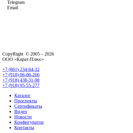
Telegram
Email
CopyRight © 2005 – 2026
ООО «Карат-Плюс»
+7 (861) 234-64-32
+7 (918) 06-06-266
+7 (918) 438-31-98
+7 (918) 95-55-277
Каталог
Проспекты
Сертификаты
Видео
Новости
Конфигуратор
Контакты