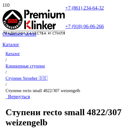
+7 (861) 234-64-32
+7 (918) 06-06-266
Основное меню
Каталог
Каталог
/
Клинкерные ступени
/
Ступени Stroeher 🇩🇪
/
Ступени recto small 4822/307 weizengelb
Вернуться
Ступени recto small 4822/307
weizengelb