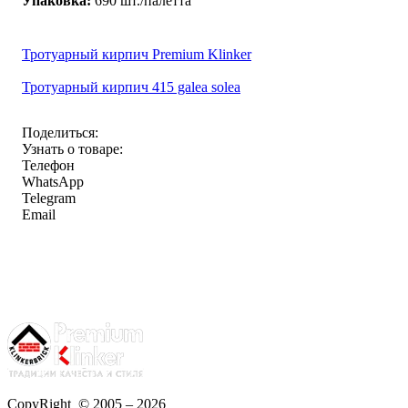
Упаковка:
690 шт./палетта
Тротуарный кирпич Premium Klinker
Тротуарный кирпич 415 galea solea
Поделиться:
Узнать о товаре:
Телефон
WhatsApp
Telegram
Email
CopyRight © 2005 – 2026