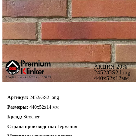
АКЦИЯ 20%
2452/GS2 long
440х52х12мм
Артикул:
2452/GS2 long
Размеры:
440x52x14 мм
Бренд:
Stroeher
Страна производства:
Германия